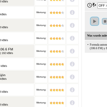
 kBit/s
Wertung:
kBit/s
Wertung:
 kBit/s
Was wurde zulet
Wertung:
 kBit/s
•
Formula automa
(106.6 FM) y 
 106.6 FM
Wertung:
| 192 kBit/s
Wertung:
 kBit/s
ijón
Wertung:
kBit/s
Wertung:
 kBit/s
Wertung:
 kBit/s