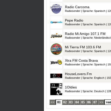
Radio Carcoma
Radiosender | Sprache: Spanisch | 128
Pepe Radio
Radiosender | Sprache: Spanisch | 128
Radio Mi Amigo 107.1 FM
Radiosender | Sprache: Niederländisch
Mi Tierra FM 103.6 FM
Radiosender | Sprache: Spanisch | 128
Xtra FM Costa Brava
Radiosender | Sprache: Spanisch | 192
HouseLovers.Fm
Radiosender | Sprache: Englisch | 192
1Oldies
Radiosender | Sprache: Deutsch | 128 
<<
01
02
03
04
05
06
07
>>
von