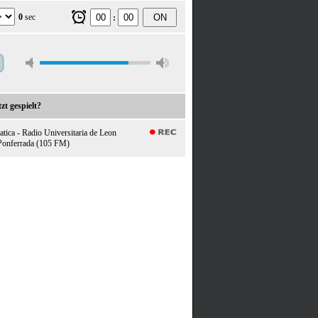
0
sec
ON
:
zt gespielt?
tica - Radio Universitaria de Leon
Ponferrada (105 FM)