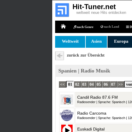
Hit-Tuner.net
weltweit neue Hits entdecken
nach Land
nach Genre
D
Home
Weltweit
Asien
Europa
zurück zur Übersicht
Spanien | Radio Musik
<<
01
02
03
04
05
06
07
>>
von
Candil Radio 87.6 FM
Radiosender | Sprache: Spanisch | 128
Radio Carcoma
Radiosender | Sprache: Spanisch | 128
Euskadi Digital