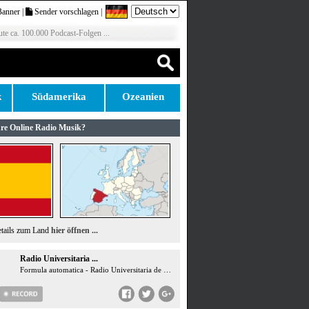
Banner
|
Sender vorschlagen
|
te ca. 100.000 Podcast-Folgen ...
k
Südamerika
Ozeanien
re Online Radio Musik?
etails zum Land
hier öffnen ...
Radio Universitaria ...
Formula automatica - Radio Universitaria de Leon (106.6 FM) y Ponferrada (105 FM)