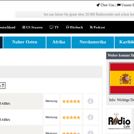
Über Uns
|
Unsere 
bei uns hören Sie gratis über 20.000 Radiosender und schon heu
eutschland
US-Staaten
TV
Hörbuch
Podcast
Naher Osten
Afrika
Nordamerika
Karibi
Woher kommt Ih
 7
Info: Wichtige D
Wertung:
 kBit/s
Wertung:
 kBit/s
Wertung: