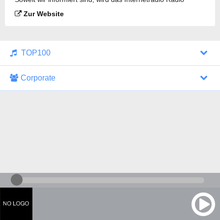
Merkur - Abradio gesendet.
Zur Website
TOP100
Corporate
1000 Italohits
128 kbps
Tagesthemen (Aud...
0 Sendungen
30.07.2026 um 10:46 Uhr
ZDF - "heute-jou...
7 Sendungen
29.07.2026 um 21:45 Uhr
Nachrichten - De...
10 Sendungen
30.07.2026 um 10:30 Uhr