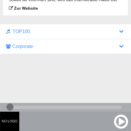
Kemi gesendet.
Zur Website
TOP100
Corporate
1000 Italohits
128 kbps
Tagesthemen (Aud...
0 Sendungen
30.07.2026 um 10:46 Uhr
ZDF - "heute-jou...
7 Sendungen
29.07.2026 um 21:45 Uhr
Nachrichten - De...
10 Sendungen
30.07.2026 um 10:30 Uhr