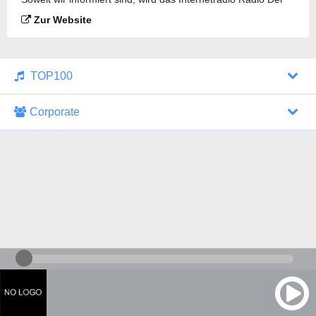
Rovaniemi gesendet.
Zur Website
TOP100
Corporate
1000 Italohits
128 kbps
Tagesthemen (Aud...
0 Sendungen
30.07.2026 um 10:46 Uhr
ZDF - "heute-jou...
7 Sendungen
29.07.2026 um 21:45 Uhr
Nachrichten - De...
10 Sendungen
30.07.2026 um 10:30 Uhr