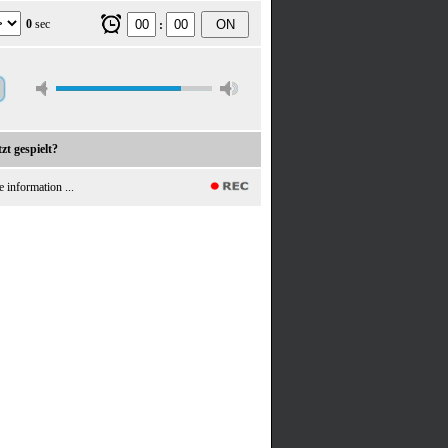
0
sec
ON
:
zt gespielt?
e information ...