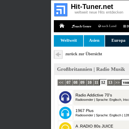
Hit-Tuner.net
weltweit neue Hits entdecken
nach Land
nach Genre
D
Home
Weltweit
Asien
Europa
zurück zur Übersicht
Großbritannien | Radio Musik
<<
07
08
09
10
11
12
13
>>
von
Radio Addictive 70's
Radiosender | Sprache: Englisch, Irisch, Schottisch-Gälisch, Wa
1967 Plus
Radiosender | Sprache: Englisch | 128
A .RADIO 80s JUICE