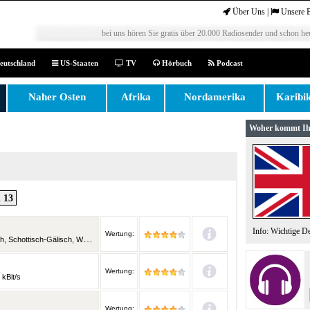
Über Uns
|
Unsere 
bei uns hören Sie gratis über 20.000 Radiosender und schon heu
eutschland
US-Staaten
TV
Hörbuch
Podcast
Naher Osten
Afrika
Nordamerika
Karibi
Woher kommt Ih
 13
Info: Wichtige D
Wertung:
lisisch und weitere Sprachen | 128 kBit/s
Wertung:
 kBit/s
Wertung: