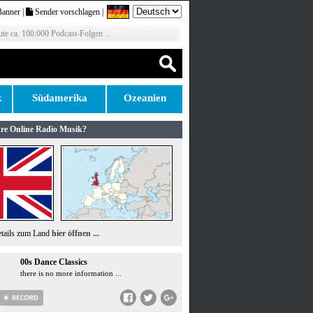
Banner
|
Sender vorschlagen
|
te ca. 100.000 Podcast-Folgen ...
k
Südamerika
Ozeanien
re Online Radio Musik?
etails zum Land
hier öffnen ...
00s Dance Classics
there is no more information ...