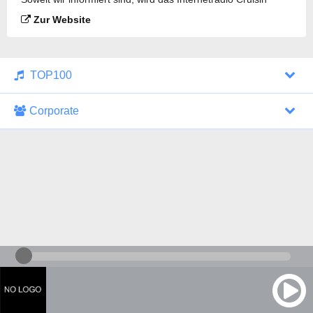
Radio gesendet.
Zur Website
TOP100
Corporate
1000 Italohits
128 kbps
Tagesthemen (Aud...
0 Sendungen
30.07.2026 um 10:46 Uhr
ZDF - "heute-jou...
7 Sendungen
29.07.2026 um 21:45 Uhr
Nachrichten - De...
10 Sendungen
30.07.2026 um 10:30 Uhr