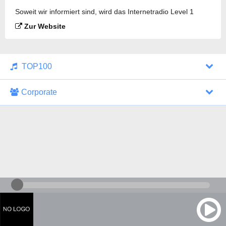
Soweit wir informiert sind, wird das Internetradio Level 1
Radio gesendet.
Zur Website
TOP100
Corporate
1000 Italohits
128 kbps
Tagesthemen (Aud...
0 Sendungen
30.07.2026 um 10:46 Uhr
ZDF - "heute-jou...
7 Sendungen
29.07.2026 um 21:45 Uhr
Nachrichten - De...
10 Sendungen
30.07.2026 um 10:30 Uhr