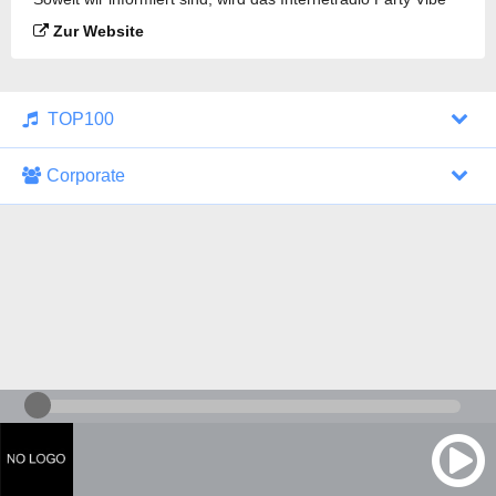
Radio - Ambient Chill Out Downtempo gesendet.
Zur Website
TOP100
Corporate
1000 Italohits
128 kbps
Tagesthemen (Aud...
0 Sendungen
30.07.2026 um 10:46 Uhr
ZDF - "heute-jou...
7 Sendungen
29.07.2026 um 21:45 Uhr
Nachrichten - De...
10 Sendungen
30.07.2026 um 10:30 Uhr