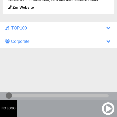
Newark UK gesendet.
Zur Website
TOP100
Corporate
1000 Italohits
128 kbps
Tagesthemen (Aud...
0 Sendungen
30.07.2026 um 10:46 Uhr
ZDF - "heute-jou...
7 Sendungen
29.07.2026 um 21:45 Uhr
Nachrichten - De...
10 Sendungen
30.07.2026 um 10:30 Uhr