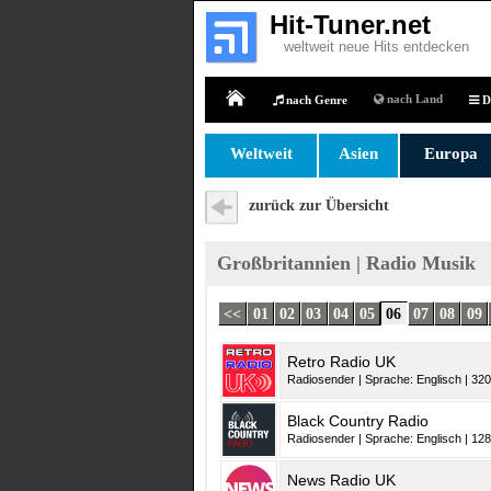
Hit-Tuner.net
weltweit neue Hits entdecken
nach Land
nach Genre
D
Home
Weltweit
Asien
Europa
zurück zur Übersicht
Großbritannien | Radio Musik
<<
01
02
03
04
05
06
07
08
09
Retro Radio UK
Radiosender | Sprache: Englisch | 320
Black Country Radio
Radiosender | Sprache: Englisch | 128
News Radio UK