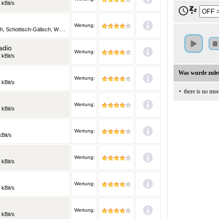
 kBit/s
Wertung:
lisisch und weitere Sprachen | 160 kBit/s
adio
Wertung:
 kBit/s
Was wurde zulet
Wertung:
 kBit/s
•
there is no mor
Wertung:
 kBit/s
Wertung:
Bit/s
Wertung:
 kBit/s
Wertung:
 kBit/s
Wertung:
 kBit/s