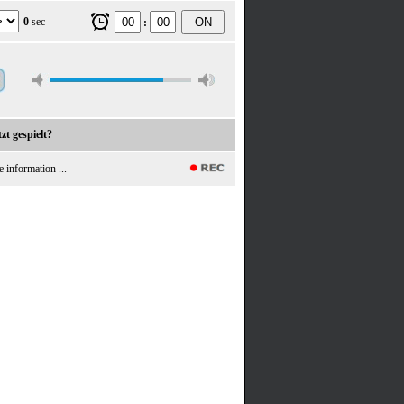
0
sec
ON
:
zt gespielt?
e information ...