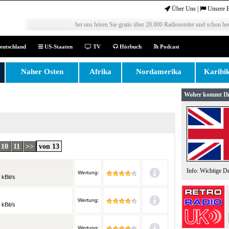
Über Uns
|
Unsere 
bei uns hören Sie gratis über 20.000 Radiosender und schon heu
eutschland
US-Staaten
TV
Hörbuch
Podcast
Naher Osten
Afrika
Nordamerika
Karibi
Woher kommt Ih
10
11
>>
von 13
Info: Wichtige D
Wertung:
 kBit/s
Wertung:
 kBit/s
Wertung: