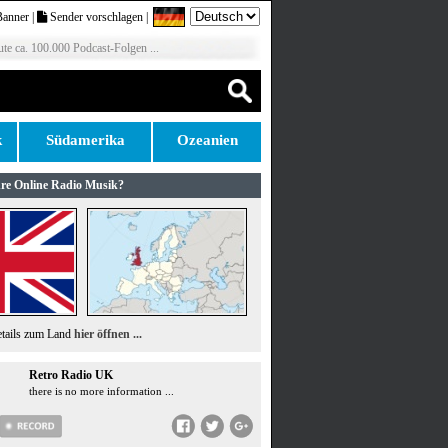
Banner
|
Sender vorschlagen
|
te ca. 100.000 Podcast-Folgen ...
k
Südamerika
Ozeanien
re Online Radio Musik?
etails zum Land
hier öffnen ...
Retro Radio UK
there is no more information ...