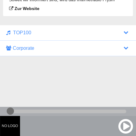
Radio gesendet.
Zur Website
TOP100
Corporate
1000 Italohits
128 kbps
Tagesthemen (Aud...
0 Sendungen
30.07.2026 um 10:46 Uhr
ZDF - "heute-jou...
7 Sendungen
29.07.2026 um 21:45 Uhr
Nachrichten - De...
10 Sendungen
30.07.2026 um 10:30 Uhr