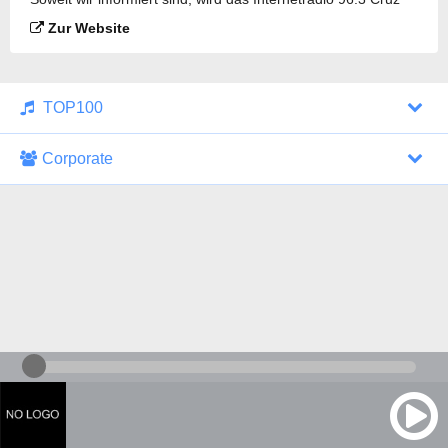
FM gesendet.
Zur Website
TOP100
Corporate
1000 Italohits
128 kbps
Tagesthemen (Aud...
0 Sendungen
30.07.2026 um 10:46 Uhr
ZDF - "heute-jou...
7 Sendungen
29.07.2026 um 21:45 Uhr
Nachrichten - De...
10 Sendungen
30.07.2026 um 10:30 Uhr