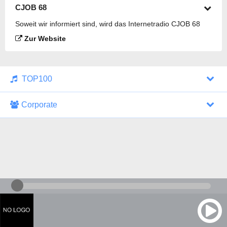
CJOB 68
Soweit wir informiert sind, wird das Internetradio CJOB 68
gesendet.
Zur Website
TOP100
Corporate
1000 Italohits
128 kbps
Tagesthemen (Aud...
0 Sendungen
30.07.2026 um 10:46 Uhr
ZDF - "heute-jou...
7 Sendungen
29.07.2026 um 21:45 Uhr
Nachrichten - De...
10 Sendungen
30.07.2026 um 10:30 Uhr