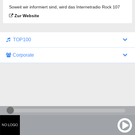
Soweit wir informiert sind, wird das Internetradio Rock 107
gesendet.
Zur Website
TOP100
Corporate
1000 Italohits
128 kbps
Tagesthemen (Aud...
0 Sendungen
30.07.2026 um 10:46 Uhr
ZDF - "heute-jou...
7 Sendungen
29.07.2026 um 21:45 Uhr
Nachrichten - De...
10 Sendungen
30.07.2026 um 10:30 Uhr