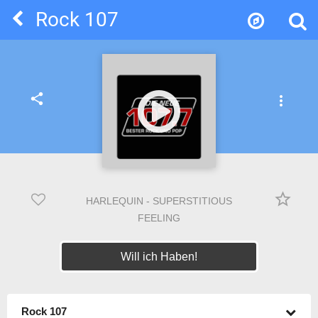
Rock 107
share
more_vert
star_border
HARLEQUIN - SUPERSTITIOUS
FEELING
Will ich Haben!
Rock 107