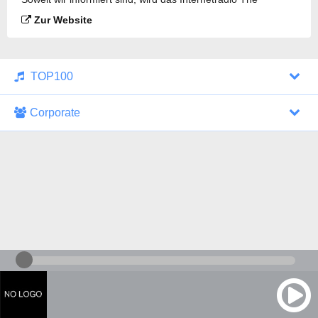
Highway 104.7 FM gesendet.
Zur Website
TOP100
Corporate
1000 Italohits
128 kbps
Tagesthemen (Aud...
0 Sendungen
30.07.2026 um 10:46 Uhr
ZDF - "heute-jou...
7 Sendungen
29.07.2026 um 21:45 Uhr
Nachrichten - De...
10 Sendungen
30.07.2026 um 10:30 Uhr