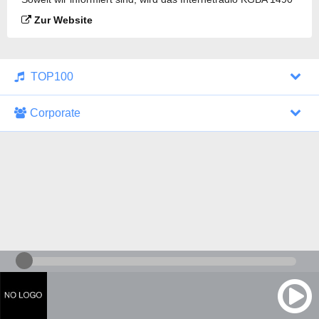
AM gesendet.
Zur Website
TOP100
Corporate
1000 Italohits
128 kbps
Tagesthemen (Aud...
0 Sendungen
30.07.2026 um 10:46 Uhr
ZDF - "heute-jou...
7 Sendungen
29.07.2026 um 21:45 Uhr
Nachrichten - De...
10 Sendungen
30.07.2026 um 10:30 Uhr