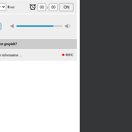
0
sec
ON
:
zt gespielt?
e information ...