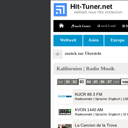
Hit-Tuner.net
weltweit neue Hits entdecken
nach Land
nach Genre
D
Home
Weltweit
Asien
Europa
zurück zur Übersicht
Kalifornien | Radio Musik
<<
01
02
03
04
05
06
07
>>
von
KUCR 88.3 FM
Radiosender | Sprache: Englisch | 128
KVON 1440 AM
Radiosender | Sprache: Englisch | 32 k
La Cancion de la Trova