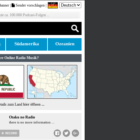
Banner
|
Sender vorschlagen
|
te ca. 100.000 Podcast-Folgen ...
k
Südamerika
Ozeanien
re Online Radio Musik?
etails zum Land
hier öffnen ...
Otaku no Radio
there is no more information ...