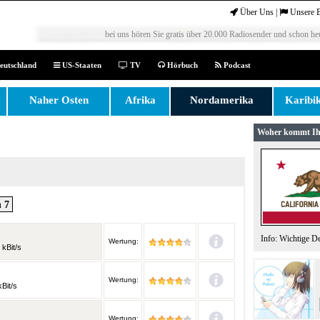
Über Uns
|
Unsere 
bei uns hören Sie gratis über 20.000 Radiosender und schon heu
eutschland
US-Staaten
TV
Hörbuch
Podcast
Naher Osten
Afrika
Nordamerika
Karibi
Woher kommt Ih
 7
Info: Wichtige D
Wertung:
 kBit/s
Wertung:
Bit/s
Wertung: