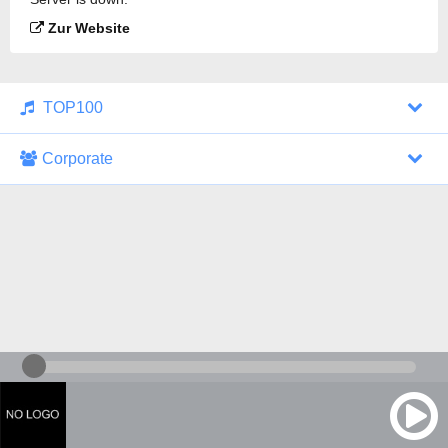
Zur Website
TOP100
Corporate
1000 Italohits
128 kbps
Tagesthemen (Aud...
0 Sendungen
30.07.2026 um 10:46 Uhr
ZDF - "heute-jou...
7 Sendungen
29.07.2026 um 21:45 Uhr
Nachrichten - De...
10 Sendungen
30.07.2026 um 10:30 Uhr