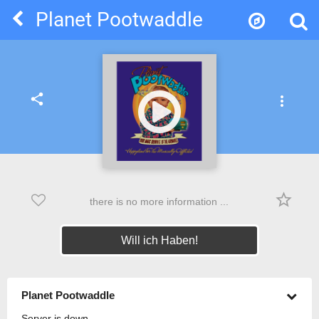
Planet Pootwaddle
share
more_vert
star_border
there is no more information ...
Will ich Haben!
Planet Pootwaddle
Server is down.