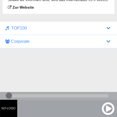
FM gesendet.
Zur Website
TOP100
Corporate
1000 Italohits
128 kbps
Tagesthemen (Aud...
0 Sendungen
30.07.2026 um 10:46 Uhr
ZDF - "heute-jou...
7 Sendungen
29.07.2026 um 21:45 Uhr
Nachrichten - De...
10 Sendungen
30.07.2026 um 10:30 Uhr