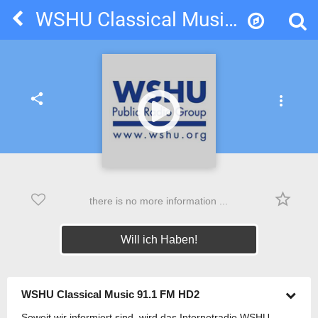
WSHU Classical Music 91.1 FM HD2
share
more_vert
star_border
there is no more information ...
Will ich Haben!
WSHU Classical Music 91.1 FM HD2
Soweit wir informiert sind, wird das Internetradio WSHU