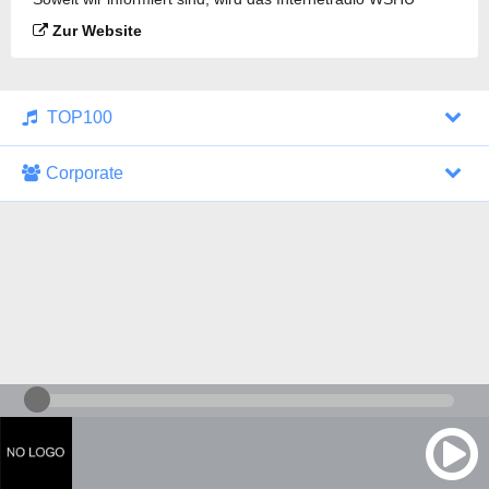
Classical Music 91.1 FM HD2 gesendet.
Zur Website
TOP100
Corporate
1000 Italohits
128 kbps
Tagesthemen (Aud...
0 Sendungen
30.07.2026 um 10:46 Uhr
ZDF - "heute-jou...
7 Sendungen
29.07.2026 um 21:45 Uhr
Nachrichten - De...
10 Sendungen
30.07.2026 um 10:30 Uhr