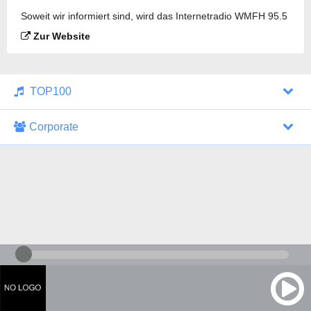
Soweit wir informiert sind, wird das Internetradio WMFH 95.5
FM gesendet.
Zur Website
TOP100
Corporate
1000 Italohits
128 kbps
Tagesthemen (Aud...
0 Sendungen
30.07.2026 um 10:46 Uhr
ZDF - "heute-jou...
7 Sendungen
29.07.2026 um 21:45 Uhr
Nachrichten - De...
10 Sendungen
30.07.2026 um 10:30 Uhr