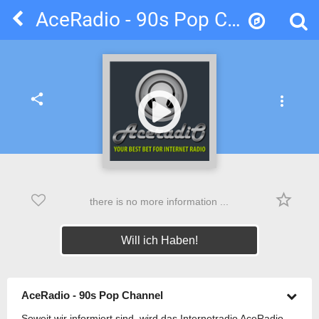
AceRadio - 90s Pop Channel
share
more_vert
star_border
there is no more information ...
Will ich Haben!
AceRadio - 90s Pop Channel
Soweit wir informiert sind, wird das Internetradio AceRadio -