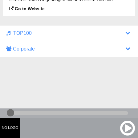
regionalen Informationen für Baden-Württemberg
Go to Website
TOP100
Corporate
1000 Italohits
128 kbps
Tagesthemen (Aud...
0 broadcasts
07/30/2026 at 10:46 AM
ZDF - "heute-jou...
7 broadcasts
07/29/2026 at 09:45 PM
Nachrichten - De...
10 broadcasts
07/30/2026 at 10:30 AM